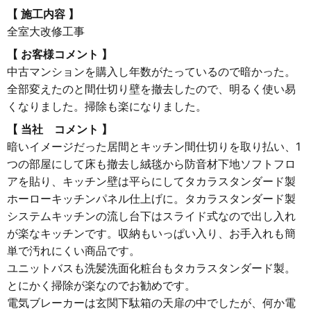
【 施工内容 】
全室大改修工事
【 お客様コメント 】
中古マンションを購入し年数がたっているので暗かった。
全部変えたのと間仕切り壁を撤去したので、明るく使い易
くなりました。掃除も楽になりました。
【 当社 コメント 】
暗いイメージだった居間とキッチン間仕切りを取り払い、1
つの部屋にして床も撤去し絨毯から防音材下地ソフトフロ
アを貼り、キッチン壁は平らにしてタカラスタンダード製
ホーローキッチンパネル仕上げに。タカラスタンダード製
システムキッチンの流し台下はスライド式なので出し入れ
が楽なキッチンです。収納もいっぱい入り、お手入れも簡
単で汚れにくい商品です。
ユニットバスも洗髪洗面化粧台もタカラスタンダード製。
とにかく掃除が楽なのでお勧めです。
電気ブレーカーは玄関下駄箱の天扉の中でしたが、何か電