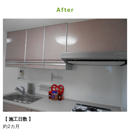
After
【 施工日数 】
約2カ月